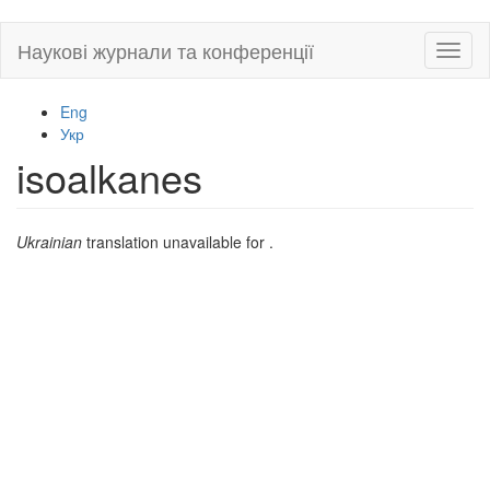
Skip
Наукові журнали та конференції
Toggl
to
naviga
main
content
Eng
Укр
isoalkanes
Ukrainian
translation unavailable for
.