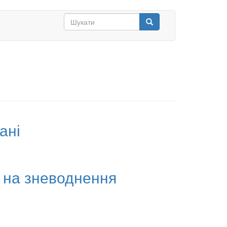
Search
form
Шукати
ані
 на зневоднення