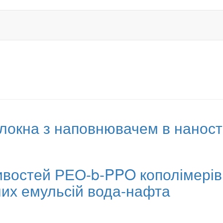
олокна з наповнювачем в наност
ивостей РЕО-b-PPO кополімерів
их емульсій вода-нафта