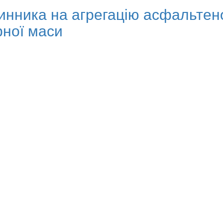
нника на агрегацію асфальтен
рної маси