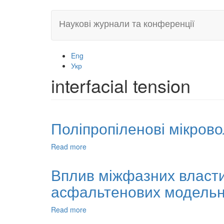
Skip
Наукові журнали та конференції
to
main
content
Eng
Укр
interfacial tension
Поліпропіленові мікров
Read more
about
Поліпропіленові
мікроволокна
Вплив міжфазних власт
з
асфальтенових модельн
наповнювачем
в
наностані
Read more
about
Вплив