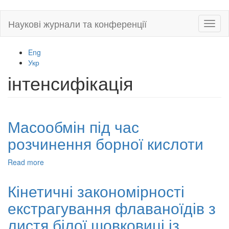
Skip
Наукові журнали та конференції
Toggl
to
naviga
main
content
Eng
Укр
інтенсифікація
Масообмін під час
розчинення борної кислоти
Read more
about
Масообмін
під
Кінетичні закономірності
час
екстрагування флаваноїдів з
розчинення
борної
листя білої шовковиці із
кислоти