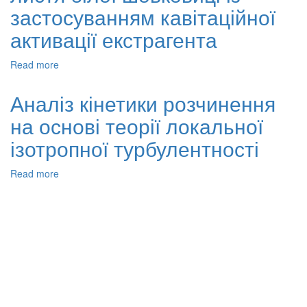
застосуванням кавітаційної
активації екстрагента
Read more
about
Кінетичні
закономірності
Аналіз кінетики розчинення
екстрагування
на основі теорії локальної
флаваноїдів
з
ізотропної турбулентності
листя
білої
Read more
about
шовковиці
Аналіз
із
кінетики
застосуванням
розчинення
кавітаційної
на
активації
основі
екстрагента
теорії
локальної
ізотропної
турбулентності