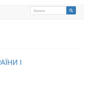
Search
form
Шукати
АЇНИ І