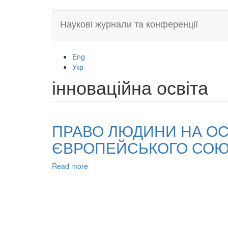
Skip
Наукові журнали та конференції
to
main
content
Eng
Укр
інноваційна освіта
ПРАВО ЛЮДИНИ НА ОСВ
ЄВРОПЕЙСЬКОГО СОЮЗ
Read more
about
ПРАВО
ЛЮДИНИ
НА
ОСВІТУ
В
УМОВАХ