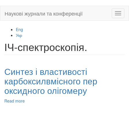
Skip
Наукові журнали та конференції
Toggl
to
naviga
main
content
Eng
Укр
ІЧ-спектроскопія.
Синтез і властивості
карбоксилвмісного пер
оксидного олігомеру
Read more
about
Синтез
і
властивості
карбоксилвмісного