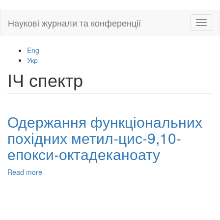
Skip
Наукові журнали та конференції
Toggl
to
naviga
main
content
Eng
Укр
ІЧ спектр
Одержання функціональних
похідних метил-цис-9,10-
епокси-октадеканоату
Read more
about
Одержання
функціональних
похідних
метил-