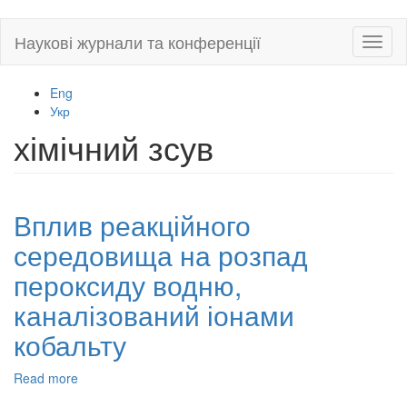
Skip
Наукові журнали та конференції
Toggl
to
naviga
main
content
Eng
Укр
хімічний зсув
Вплив реакційного
середовища на розпад
пероксиду водню,
каналізований іонами
кобальту
Read more
about
Вплив