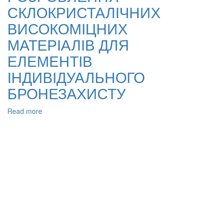
СКЛОКРИСТАЛІЧНИХ
основі
дисилікату
ВИСОКОМІЦНИХ
літію:
досягнення
МАТЕРІАЛІВ ДЛЯ
та
ЕЛЕМЕНТІВ
перспективи
розвитку
ІНДИВІДУАЛЬНОГО
БРОНЕЗАХИСТУ
Read more
about
РОЗРОБЛЕННЯ
СКЛОКРИСТАЛІЧНИХ
ВИСОКОМІЦНИХ
МАТЕРІАЛІВ
ДЛЯ
ЕЛЕМЕНТІВ
ІНДИВІДУАЛЬНОГО
БРОНЕЗАХИСТУ