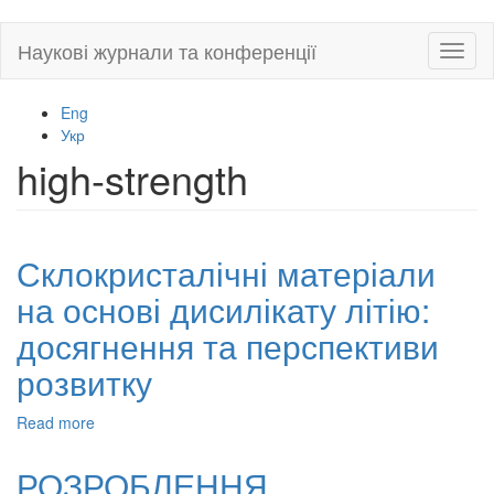
Skip
Наукові журнали та конференції
Toggl
to
naviga
main
content
Eng
Укр
high-strength
Склокристалічні матеріали
на основі дисилікату літію:
досягнення та перспективи
розвитку
Read more
about
Склокристалічні
матеріали
РОЗРОБЛЕННЯ
на