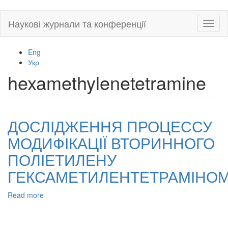
Skip
Наукові журнали та конференції
Toggl
to
naviga
main
content
Eng
Укр
hexamethylenetetramine
ДОСЛІДЖЕННЯ ПРОЦЕССУ
МОДИФІКАЦІЇ ВТОРИННОГО
ПОЛІЕТИЛЕНУ
ГЕКСАМЕТИЛЕНТЕТРАМІНО
Read more
about
ДОСЛІДЖЕННЯ
ПРОЦЕССУ
МОДИФІКАЦІЇ