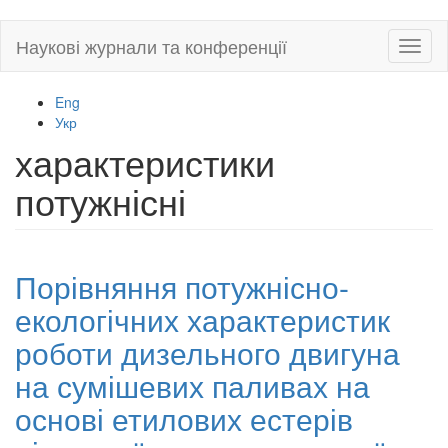
Skip
Наукові журнали та конференції
Toggl
to
naviga
main
content
Eng
Укр
характеристики
потужнісні
Порівняння потужнісно-
екологічних характеристик
роботи дизельного двигуна
на сумішевих паливах на
основі етилових естерів