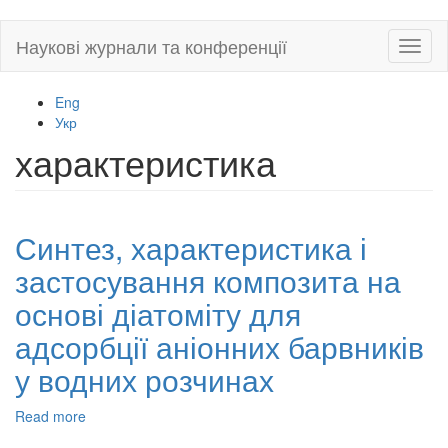
Skip
Наукові журнали та конференції
Toggl
to
naviga
main
content
Eng
Укр
характеристика
Синтез, характеристика і
застосування композита на
основі діатоміту для
адсорбції аніонних барвників
у водних розчинах
Read more
about
Синтез,