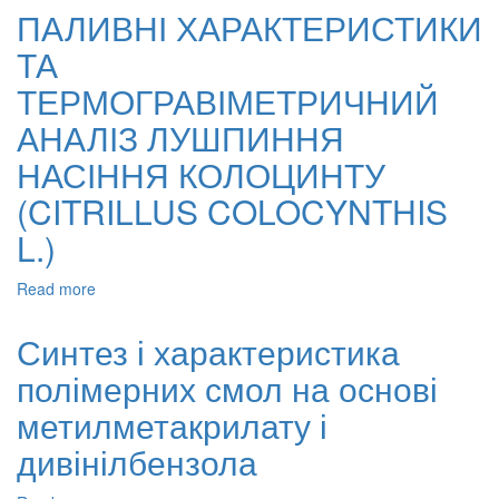
характеристика
ПАЛИВНІ ХАРАКТЕРИСТИКИ
і
ТА
застосування
композита
ТЕРМОГРАВІМЕТРИЧНИЙ
на
основі
АНАЛІЗ ЛУШПИННЯ
діатоміту
НАСІННЯ КОЛОЦИНТУ
для
адсорбції
(CITRILLUS COLOCYNTHIS
аніонних
барвників
L.)
у
водних
Read more
about
розчинах
ПАЛИВНІ
ХАРАКТЕРИСТИКИ
Синтез і характеристика
ТА
полімерних смол на основі
ТЕРМОГРАВІМЕТРИЧНИЙ
АНАЛІЗ
метилметакрилату і
ЛУШПИННЯ
НАСІННЯ
дивінілбензола
КОЛОЦИНТУ
(CITRILLUS