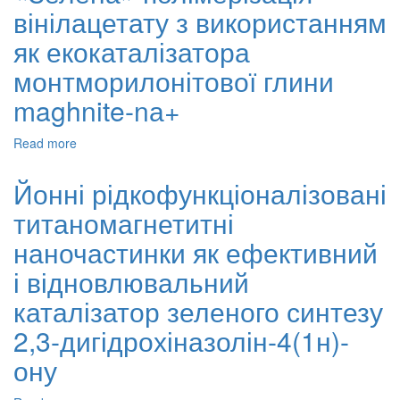
вінілацетату з використанням
трансестерифікації
тригліцеридів
як екокаталізатора
на
показники
монтморилонітової глини
стійкості
maghnite-nа+
Read more
about
«Зелена»
полімерізація
Йонні рідкофункціоналізовані
вінілацетату
титаномагнетитні
з
використанням
наночастинки як ефективний
як
екокаталізатора
і відновлювальний
монтморилонітової
каталізатор зеленого синтезу
глини
maghnite-
2,3-дигідрохіназолін-4(1н)-
nа+
ону