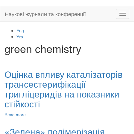
Skip
Наукові журнали та конференції
Toggl
to
naviga
main
content
Eng
Укр
green chemistry
Оцінка впливу каталізаторів
трансестерифікації
тригліцеридів на показники
стійкості
Read more
about
Оцінка
впливу
«Зелена» полімерізація
каталізаторів