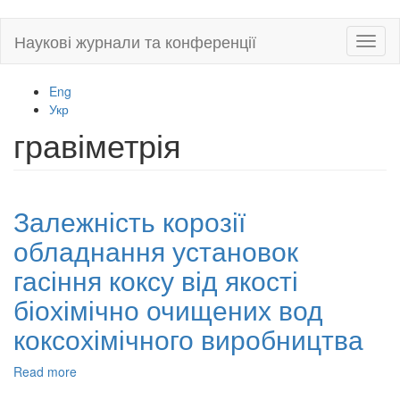
Skip
Наукові журнали та конференції
Toggl
to
naviga
main
content
Eng
Укр
гравіметрія
Залежність корозії
обладнання установок
гасіння коксу від якості
біохімічно очищених вод
коксохімічного виробництва
Read more
about
Залежність