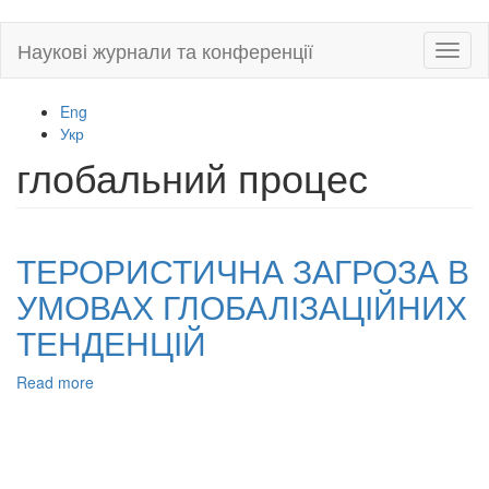
Skip
Наукові журнали та конференції
Toggl
to
naviga
main
content
Eng
Укр
глобальний процес
ТЕРОРИСТИЧНА ЗАГРОЗА В
УМОВАХ ГЛОБАЛІЗАЦІЙНИХ
ТЕНДЕНЦІЙ
Read more
about
ТЕРОРИСТИЧНА
ЗАГРОЗА
В
УМОВАХ