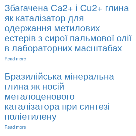
електропровідності
Збагачена Сa2+ і Сu2+ глина
та
як каталізатор для
термостійкості
нанокомпозитів
одержання метилових
поліанілін-
maghnite
естерів з сирої пальмової олії
в лабораторних масштабах
Read more
about
Збагачена
Сa2+
Бразилійська мінеральна
і
глина як носій
Сu2+
глина
металоценового
як
каталізатор
каталізатора при синтезі
для
поліетилену
одержання
метилових
естерів
Read more
about
з
Бразилійська