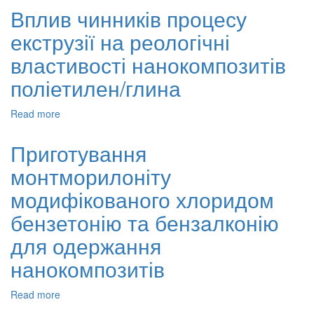
сирої
мінеральна
Вплив чинників процесу
пальмової
глина
олії
екструзії на реологічні
як
в
носій
властивості нанокомпозитів
лабораторних
металоценового
масштабах
каталізатора
поліетилен/глина
при
синтезі
Read more
about
поліетилену
Вплив
чинників
Приготування
процесу
монтморилоніту
екструзії
на
модифікованого хлоридом
реологічні
властивості
бензетонію та бензaлконію
нанокомпозитів
для одержання
поліетилен/
глина
нанокомпозитів
Read more
about
Приготування