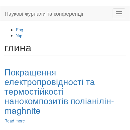
Skip
Наукові журнали та конференції
Toggl
to
naviga
main
content
Eng
Укр
глина
Покращення
електропровідності та
термостійкості
нанокомпозитів поліанілін-
maghnite
Read more
about
Покращення