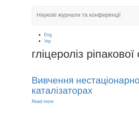
Skip
Наукові журнали та конференції
to
main
content
Eng
Укр
гліцероліз ріпакової 
Вивчення нестаціонарног
каталізаторах
Read more
about
Вивчення
нестаціонарного
процесу
гліцеролізу
ріпакової
олії