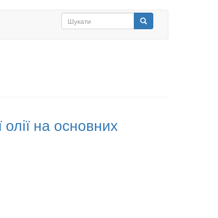
Search
form
Шукати
 олії на основних