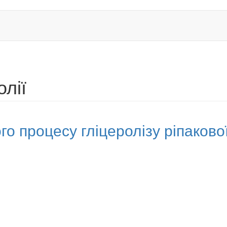
олії
о процесу гліцеролізу ріпакової