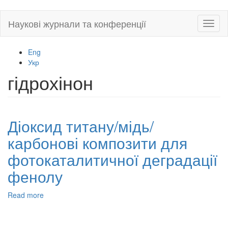
Skip
Наукові журнали та конференції
Toggl
to
naviga
main
content
Eng
Укр
гідрохінон
Діоксид титану/мідь/
карбонові композити для
фотокаталитичної деградації
фенолу
Read more
about
Діоксид
титану/
мідь/