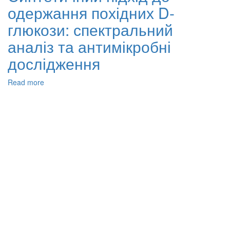
одержання похідних D-
у
присутності
глюкози: спектральний
вибраних
ініціаторів
аналіз та антимікробні
та
дослідження
каталізаторів
Read more
about
Синтетичний
підхід
до
одержання
похідних
D-
глюкози:
спектральний
аналіз
та
антимікробні
дослідження