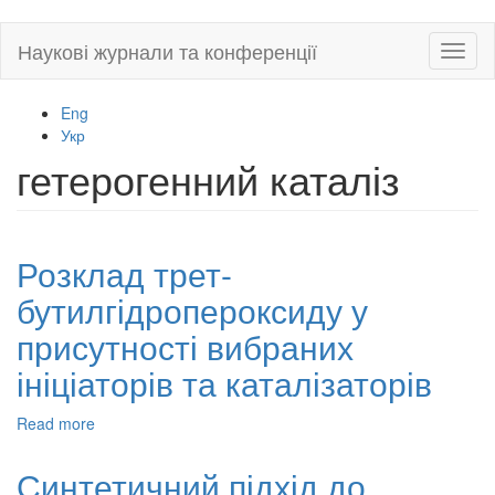
Skip
Наукові журнали та конференції
Toggl
to
naviga
main
content
Eng
Укр
гетерогенний каталіз
Розклад трет-
бутилгідропероксиду у
присутності вибраних
ініціаторів та каталізаторів
Read more
about
Розклад
трет-
Синтетичний підхід до
бутилгідропероксиду