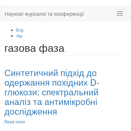
Skip
Наукові журнали та конференції
Toggl
to
naviga
main
content
Eng
Укр
газова фаза
Синтетичний підхід до
одержання похідних D-
глюкози: спектральний
аналіз та антимікробні
дослідження
Read more
about
Синтетичний