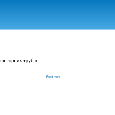
пресорних труб в
about
Read more
Комплексний
протикорозійний
захист насосно-
компресорних
труб в
газовидобуваючих
свердловинах