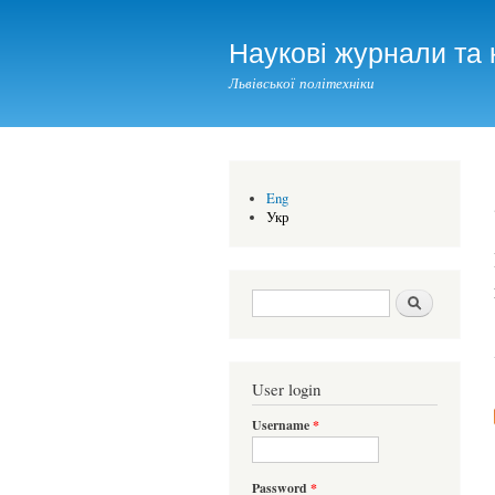
Наукові журнали та 
Львівської політехніки
Eng
Укр
Search form
Шукати
User login
Username
*
Password
*