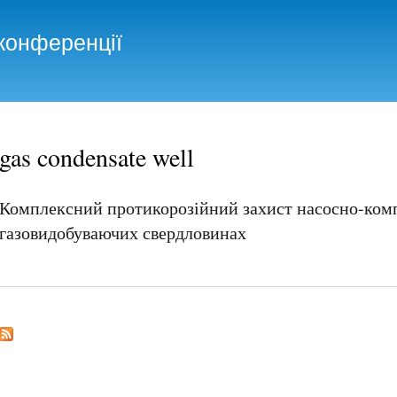
Skip to
main
конференції
content
gas condensate well
Комплексний протикорозійний захист насосно-ком
газовидобуваючих свердловинах