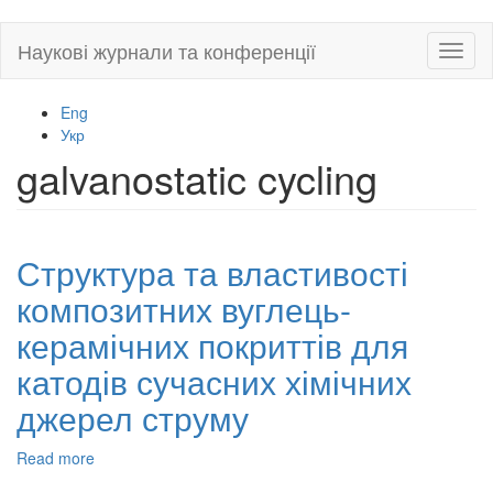
Skip
Наукові журнали та конференції
Toggl
to
naviga
main
content
Eng
Укр
galvanostatic cycling
Структура та властивості
композитних вуглець-
керамічних покриттів для
катодів сучасних хімічних
джерел струму
Read more
about
Структура