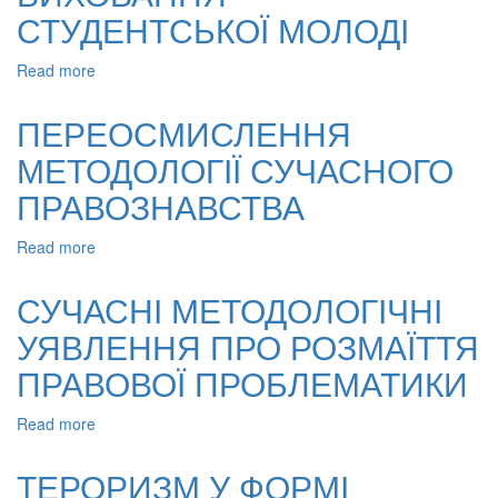
СТУДЕНТСЬКОЇ МОЛОДІ
Read more
about
ТЕОРЕТИКО-
МЕТОДОЛОГІЧНИЙ
ПЕРЕОСМИСЛЕННЯ
АНАЛІЗ
МЕТОДОЛОГІЇ СУЧАСНОГО
НАЦІОНАЛЬНО-
ПАТРІОТИЧНОГО
ПРАВОЗНАВСТВА
ВИХОВАННЯ
СТУДЕНТСЬКОЇ
Read more
about
МОЛОДІ
ПЕРЕОСМИСЛЕННЯ
МЕТОДОЛОГІЇ
СУЧАСНІ МЕТОДОЛОГІЧНІ
СУЧАСНОГО
УЯВЛЕННЯ ПРО РОЗМАЇТТЯ
ПРАВОЗНАВСТВА
ПРАВОВОЇ ПРОБЛЕМАТИКИ
Read more
about
СУЧАСНІ
МЕТОДОЛОГІЧНІ
ТЕРОРИЗМ У ФОРМІ
УЯВЛЕННЯ