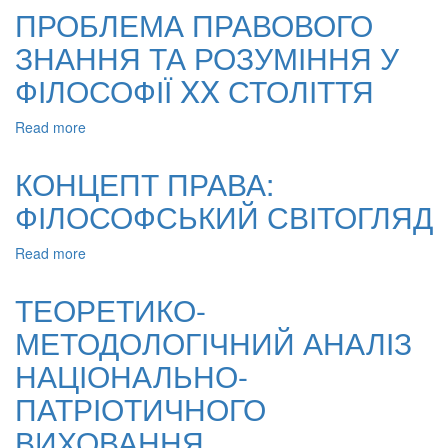
В.
ПРОБЛЕМА ПРАВОВОГО
ЛЕЙБНІЦ
ЗНАННЯ ТА РОЗУМІННЯ У
–
ГЕНІАЛЬНИЙ
ФІЛОСОФІЇ XX СТОЛІТТЯ
МИСЛИТЕЛЬ
ЗАХІДНО-
Read more
about
ЄВРОПЕЙСЬКОЇ
ПРОБЛЕМА
НАУКИ
ПРАВОВОГО
І
КОНЦЕПТ ПРАВА:
ЗНАННЯ
КУЛЬТУРИ
ФІЛОСОФСЬКИЙ СВІТОГЛЯД
ТА
(ДО
РОЗУМІННЯ
300-
У
річчя
Read more
about
ФІЛОСОФІЇ
ВІД
КОНЦЕПТ
XX
ДНЯ
ПРАВА:
ТЕОРЕТИКО-
СТОЛІТТЯ
СМЕРТІ)
ФІЛОСОФСЬКИЙ
МЕТОДОЛОГІЧНИЙ АНАЛІЗ
СВІТОГЛЯД
НАЦІОНАЛЬНО-
ПАТРІОТИЧНОГО
ВИХОВАННЯ