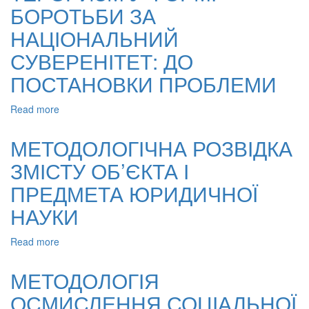
БОРОТЬБИ ЗА
ПРО
РОЗМАЇТТЯ
НАЦІОНАЛЬНИЙ
ПРАВОВОЇ
ПРОБЛЕМАТИКИ
СУВЕРЕНІТЕТ: ДО
ПОСТАНОВКИ ПРОБЛЕМИ
Read more
about
ТЕРОРИЗМ
У
МЕТОДОЛОГІЧНА РОЗВІДКА
ФОРМІ
ЗМІСТУ ОБ’ЄКТА І
БОРОТЬБИ
ЗА
ПРЕДМЕТА ЮРИДИЧНОЇ
НАЦІОНАЛЬНИЙ
СУВЕРЕНІТЕТ:
НАУКИ
ДО
ПОСТАНОВКИ
Read more
about
ПРОБЛЕМИ
МЕТОДОЛОГІЧНА
РОЗВІДКА
МЕТОДОЛОГІЯ
ЗМІСТУ
ОСМИСЛЕННЯ СОЦІАЛЬНОЇ
ОБ’ЄКТА