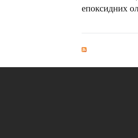
епоксидних ол