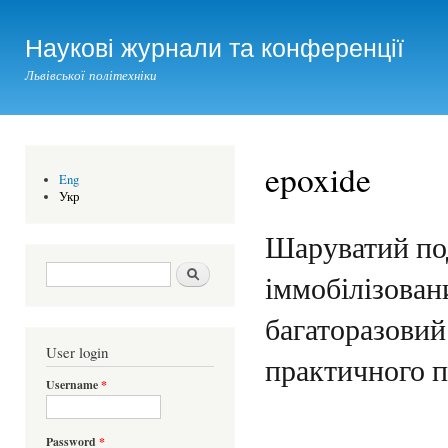
Ski
mai
Наукові журнали та конференції
con
Львівської політехніки
epoxide
Eng
Укр
Шаруватий под
Search form
Шукати
іммобілізован
багаторазовий
User login
практичного п
Username
*
Password
*