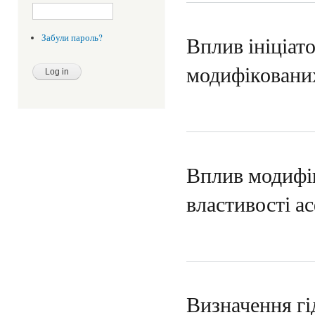
Вплив ініціато
Забули пароль?
модифіковани
Вплив модифік
властивості а
Визначення гі