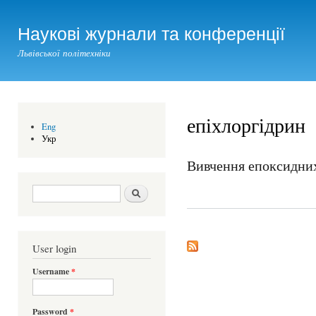
Ski
mai
Наукові журнали та конференції
con
Львівської політехніки
епіхлоргідрин
Eng
Укр
Вивчення епоксидних
Search form
Шукати
User login
Username
*
Password
*