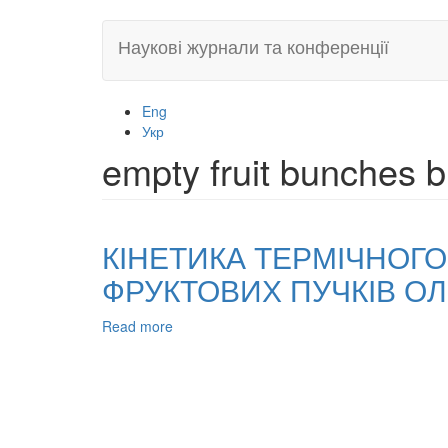
Skip
Наукові журнали та конференції
to
main
content
Eng
Укр
empty fruit bunches b
КІНЕТИКА ТЕРМІЧНОГ
ФРУКТОВИХ ПУЧКІВ О
Read more
about
КІНЕТИКА
ТЕРМІЧНОГО
РОЗКЛАДУ
ВИСУШЕНИХ
БРИКЕТІВ
ПОРОЖНІХ