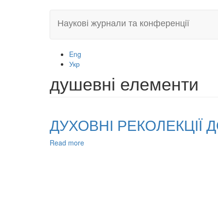
Skip
Наукові журнали та конференції
to
main
content
Eng
Укр
душевні елементи
ДУХОВНІ РЕКОЛЕКЦІЇ 
Read more
about
ДУХОВНІ
РЕКОЛЕКЦІЇ
ДОШКІЛЬНИКАМ:
КАНОНІЧНО-
ПРАВОВІ
ВИМОГИ