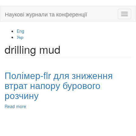
Skip
Наукові журнали та конференції
Toggl
to
naviga
main
content
Eng
Укр
drilling mud
Полімер-flr для зниження
втрат напору бурового
розчину
Read more
about
Полімер-
flr
для
зниження