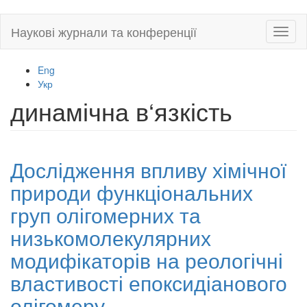
Skip
Наукові журнали та конференції
Toggl
to
naviga
main
content
Eng
Укр
динамічна в‘язкість
Дослідження впливу хімічної
природи функціональних
груп олігомерних та
низькомолекулярних
модифікаторів на реологічні
властивості епоксидіанового
олігомеру