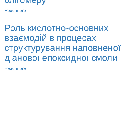
Read more
about
Дослідження
впливу
Роль кислотно-основних
хімічної
взаємодій в процесах
природи
функціональних
структурування наповненої
груп
олігомерних
діанової епоксидної смоли
та
низькомолекулярних
Read more
about
модифікаторів
Роль
на
кислотно-
реологічні
основних
властивості
взаємодій
епоксидіанового
в
олігомеру
процесах
структурування
наповненої
діанової
епоксидної
смоли