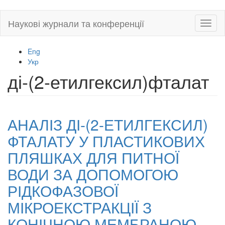
Skip
Наукові журнали та конференції
Toggl
to
naviga
main
content
Eng
Укр
ді-(2-етилгексил)фталат
АНАЛІЗ ДІ-(2-ЕТИЛГЕКСИЛ)
ФТАЛАТУ У ПЛАСТИКОВИХ
ПЛЯШКАХ ДЛЯ ПИТНОЇ
ВОДИ ЗА ДОПОМОГОЮ
РІДКОФАЗОВОЇ
МІКРОЕКСТРАКЦІЇ З
КОНІЧНОЮ МЕМБРАНОЮ