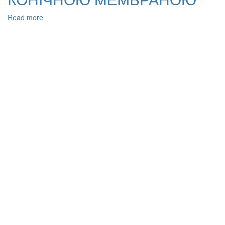
Read more
about
АНАЛІЗ
ДІ-
(2-
ЕТИЛГЕКСИЛ)
ФТАЛАТУ
У
ПЛАСТИКОВИХ
ПЛЯШКАХ
ДЛЯ
ПИТНОЇ
ВОДИ
ЗА
ДОПОМОГОЮ
РІДКОФАЗОВОЇ
МІКРОЕКСТРАКЦІЇ
З
КОНІЧНОЮ
МЕМБРАНОЮ