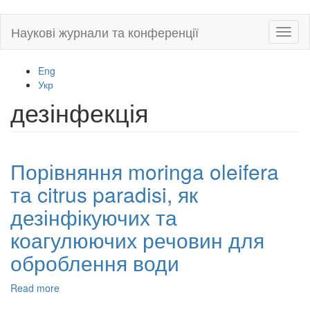
Skip
Наукові журнали та конференції
Toggl
to
naviga
main
content
Eng
Укр
дезінфекція
Порівняння moringa oleifera
та citrus paradisi, як
дезінфікуючих та
коагулюючих речовин для
оброблення води
Read more
about
Порівняння