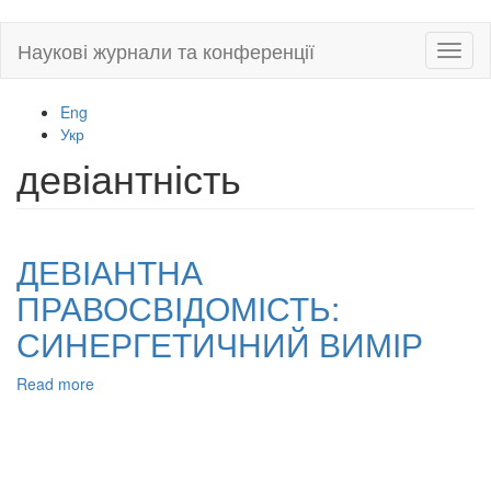
Skip
Наукові журнали та конференції
Toggl
to
naviga
main
content
Eng
Укр
девіантність
ДЕВІАНТНА
ПРАВОСВІДОМІСТЬ:
СИНЕРГЕТИЧНИЙ ВИМІР
Read more
about
ДЕВІАНТНА
ПРАВОСВІДОМІСТЬ:
СИНЕРГЕТИЧНИЙ
ВИМІР