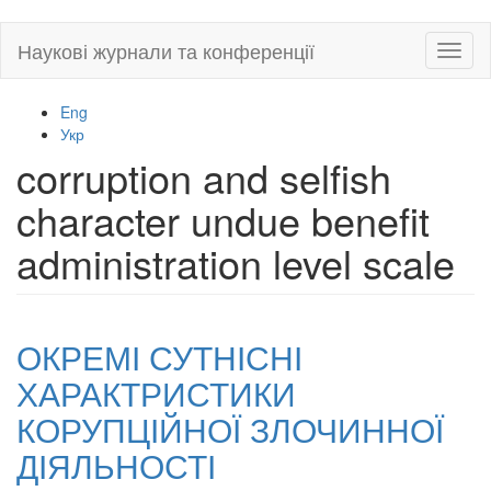
Skip
Наукові журнали та конференції
Toggl
to
naviga
main
content
Eng
Укр
corruption and selfish
character undue benefit
administration level scale
ОКРЕМІ СУТНІСНІ
ХАРАКТРИСТИКИ
КОРУПЦІЙНОЇ ЗЛОЧИННОЇ
ДІЯЛЬНОСТІ