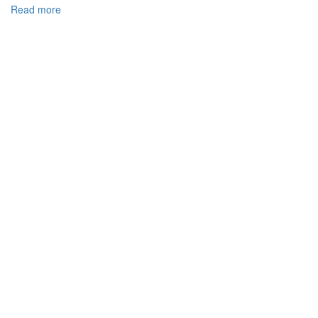
Read more
about
ОКРЕМІ
СУТНІСНІ
ХАРАКТРИСТИКИ
КОРУПЦІЙНОЇ
ЗЛОЧИННОЇ
ДІЯЛЬНОСТІ