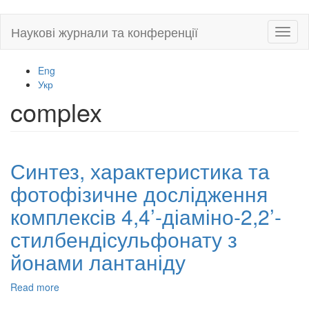
Skip
Наукові журнали та конференції
Toggl
to
naviga
main
content
Eng
Укр
complex
Синтез, характеристика та
фотофізичне дослідження
комплексів 4,4’-діаміно-2,2’-
стилбендісульфонату з
йонами лантаніду
Read more
about
Синтез,