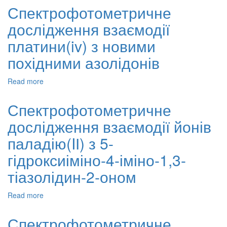
характеристика
Спектрофотометричне
та
дослідження взаємодії
фотофізичне
дослідження
платини(iv) з новими
комплексів
4,4’-
похідними азолідонів
діаміно-2,2’-
стилбендісульфонату
Read more
about
з
Спектрофотометричне
йонами
дослідження
Спектрофотометричне
лантаніду
взаємодії
дослідження взаємодії йонів
платини(iv)
з
паладію(IІ) з 5-
новими
похідними
гідроксиіміно-4-іміно-1,3-
азолідонів
тіазолідин-2-оном
Read more
about
Спектрофотометричне
дослідження
Спектрофотометричне
взаємодії