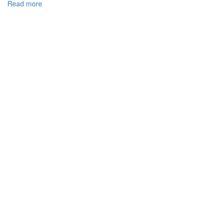
Read more
about
Розроблення
моделі
горіння
в
промисловій
циклонній
печі-
декарбонізаторі
методами
чисельного
моделювання