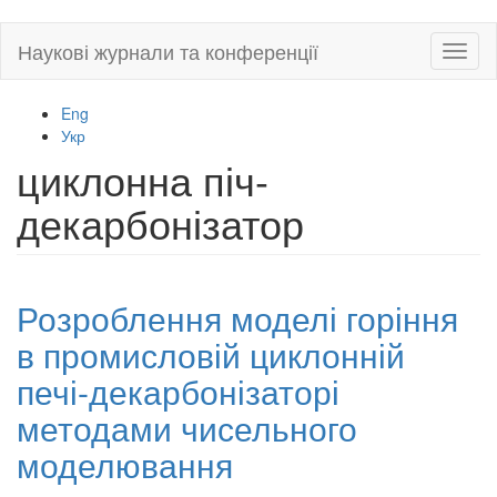
Skip
Наукові журнали та конференції
Toggl
to
naviga
main
content
Eng
Укр
циклонна піч-
декарбонізатор
Розроблення моделі горіння
в промисловій циклонній
печі-декарбонізаторі
методами чисельного
моделювання