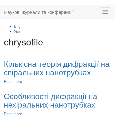
Skip
Наукові журнали та конференції
Toggl
to
naviga
main
content
Eng
Укр
chrysotile
Кількісна теорія дифракції на
спіральних нанотрубках
Read more
about
Кількісна
теорія
Особливості дифракції на
дифракції
нехіральних нанотрубках
на
спіральних
нанотрубках
Read more
about