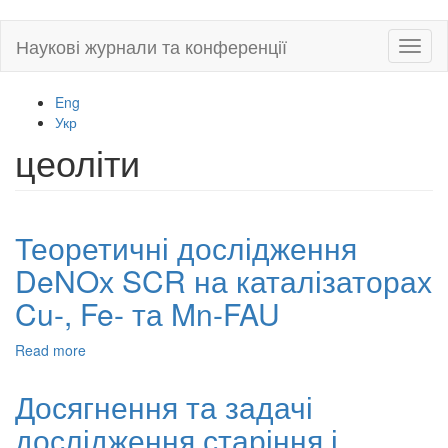
Skip
Наукові журнали та конференції
Toggl
to
naviga
main
content
Eng
Укр
цеоліти
Теоретичні дослідження
DeNOх SCR на каталізаторах
Cu-, Fe- та Mn-FAU
Read more
about
Теоретичні
дослідження
Досягнення та задачі
DeNOх
дослідження старіння і
SCR