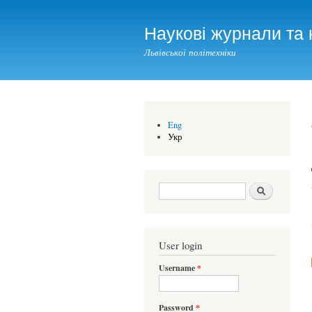
Наукові журнали та 
Львівської політехніки
Eng
Укр
Search form
Шукати
User login
Username
*
Password
*