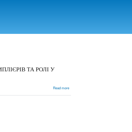
ПЛІЄРІВ ТА РОЛІ У
about ДО ПИТАНЬ
Read more
ПРАВОВОГО
СТАТУСУ ОРДЕНУ
ТАМПЛІЄРІВ ТА
РОЛІ У
ХРЕСТОНОСНОМУ
РУСІ