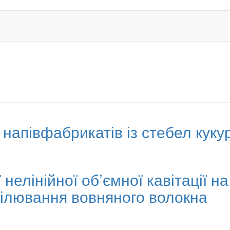
напівфабрикатів із стебел куку
елінійної об’ємної кавітації на 
білювання вовняного волокна