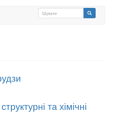
Search
form
Шукати
рудзи
структурні та хімічні