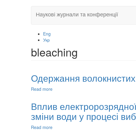
Skip
Наукові журнали та конференції
to
main
content
Eng
Укр
bleaching
Одержання волокнистих 
Read more
about
Одержання
волокнистих
Вплив електророзрядної н
напівфабрикатів
зміни води у процесі ви
із
стебел
кукурудзи
Read more
about
Вплив