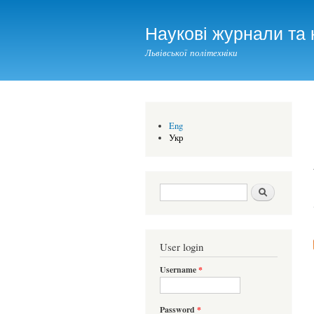
Наукові журнали та 
Львівської політехніки
Eng
Укр
Search form
Шукати
User login
Username
*
Password
*