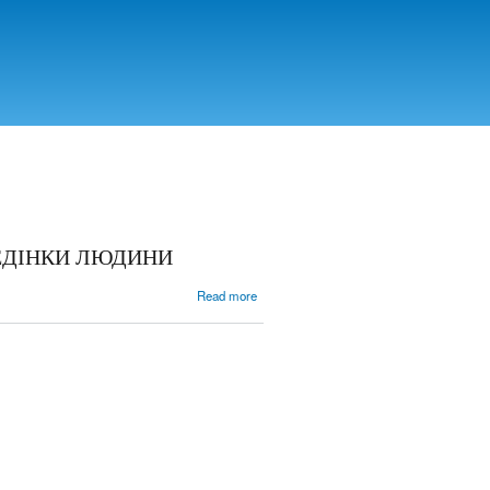
ВЕДІНКИ ЛЮДИНИ
about
Read more
АНАЛІЗ
ОСНОВНИХ
КОНЦЕПЦІЙ
ЕСЕНЦІЇ
ПОВЕДІНКИ
ЛЮДИНИ