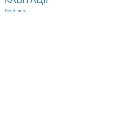
Read more
about
ЕФЕКТИВНІСТЬ
ОБРОБЛЕННЯ
СТІЧНОЇ
ВОДИ
ПІДПРИЄМСТВ
ХАРЧОВОЇ
ПРОМИСЛОВОСТІ
РІЗНИМИ
ТИПАМИ
ГЕНЕРАТОРІВ
КАВІТАЦІЇ