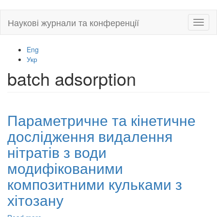
Skip
Наукові журнали та конференції
Toggl
to
naviga
main
content
Eng
Укр
batch adsorption
Параметричне та кінетичне
дослідження видалення
нітратів з води
модифікованими
композитними кульками з
хітозану