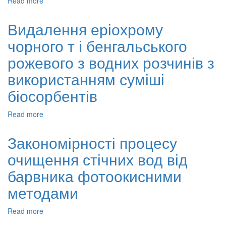
Read more
about
Фотополімеризація
полігідроксіетилакрилату
Видалення еріохрому
(пгеа):
чорного т і бенгальського
зв'язок
експериментальних
рожевого з водних розчинів з
параметрів
і
використанням суміші
в'язкопружних
біосорбентів
властивостей
Read more
about
Видалення
еріохрому
Закономірності процесу
чорного
очищення стічних вод від
т
і
барвника фотоокисними
бенгальського
рожевого
методами
з
водних
Read more
about
розчинів
Закономірності
з