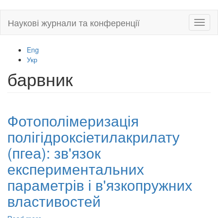
Skip
Наукові журнали та конференції
Toggl
to
naviga
main
content
Eng
Укр
барвник
Фотополімеризація
полігідроксіетилакрилату
(пгеа): зв'язок
експериментальних
параметрів і в'язкопружних
властивостей