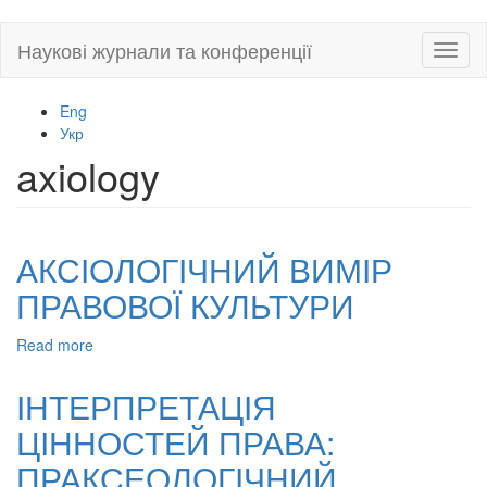
Skip
Наукові журнали та конференції
Toggl
to
naviga
main
content
Eng
Укр
axiology
АКСІОЛОГІЧНИЙ ВИМІР
ПРАВОВОЇ КУЛЬТУРИ
Read more
about
АКСІОЛОГІЧНИЙ
ВИМІР
ІНТЕРПРЕТАЦІЯ
ПРАВОВОЇ
ЦІННОСТЕЙ ПРАВА:
КУЛЬТУРИ
ПРАКСЕОЛОГІЧНИЙ