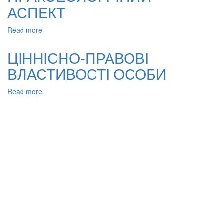
АСПЕКТ
Read more
about
ІНТЕРПРЕТАЦІЯ
ЦІННОСТЕЙ
ЦІННІСНО-ПРАВОВІ
ПРАВА:
ВЛАСТИВОСТІ ОСОБИ
ПРАКСЕОЛОГІЧНИЙ
АСПЕКТ
Read more
about
ЦІННІСНО-
ПРАВОВІ
ВЛАСТИВОСТІ
ОСОБИ