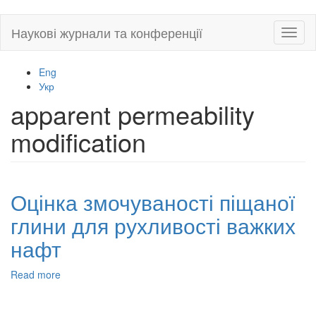
Skip
Наукові журнали та конференції
Toggl
to
naviga
main
content
Eng
Укр
apparent permeability
modification
Оцінка змочуваності піщаної
глини для рухливості важких
нафт
Read more
about
Оцінка
змочуваності