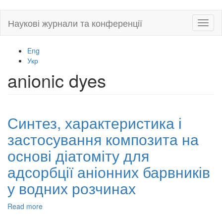
Skip
Наукові журнали та конференції
Toggl
to
naviga
main
content
Eng
Укр
anionic dyes
Синтез, характеристика і
застосування композита на
основі діатоміту для
адсорбції аніонних барвників
у водних розчинах
Read more
about
Синтез,