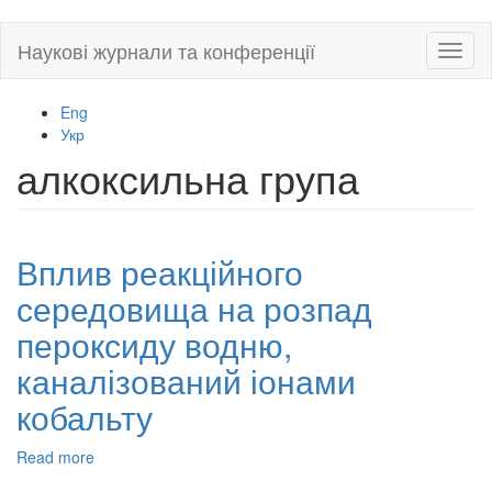
Skip
Наукові журнали та конференції
Toggl
to
naviga
main
content
Eng
Укр
алкоксильна група
Вплив реакційного
середовища на розпад
пероксиду водню,
каналізований іонами
кобальту
Read more
about
Вплив