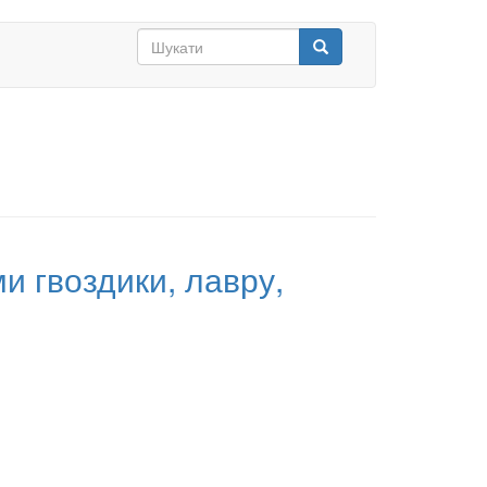
Search
form
Шукати
и гвоздики, лавру,