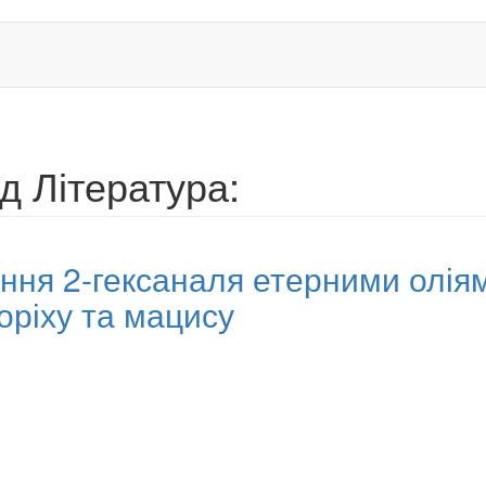
д Література:
ення 2-гексаналя етерними оліям
оріху та мацису