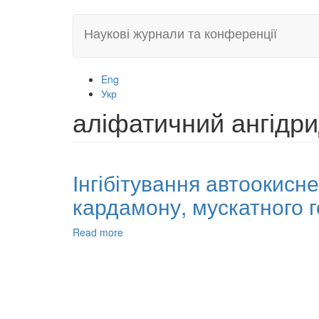
Skip
Наукові журнали та конференції
to
main
content
Eng
Укр
аліфатичний ангідри
Інгібітування автоокисн
кардамону, мускатного г
Read more
about
Інгібітування
автоокиснення
2-
гексаналя
етерними
оліями