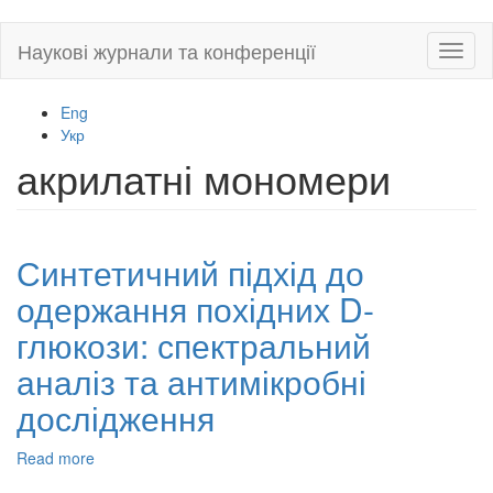
Skip
Наукові журнали та конференції
Toggl
to
naviga
main
content
Eng
Укр
акрилатні мономери
Синтетичний підхід до
одержання похідних D-
глюкози: спектральний
аналіз та антимікробні
дослідження
Read more
about
Синтетичний