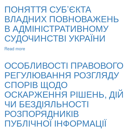
НА
ПОНЯТТЯ СУБ’ЄКТА
ДОСТУП
ВЛАДНИХ ПОВНОВАЖЕНЬ
ДО
ПУБЛІЧНОЇ
В АДМІНІСТРАТИВНОМУ
ІНФОРМАЦІЇ:
МЕХАНІЗМ
СУДОЧИНСТВІ УКРАЇНИ
ЗАХИСТУ
В
Read more
about
УКРАЇНІ
ПОНЯТТЯ
СУБ’ЄКТА
ОСОБЛИВОСТІ ПРАВОВОГО
ВЛАДНИХ
РЕГУЛЮВАННЯ РОЗГЛЯДУ
ПОВНОВАЖЕНЬ
В
СПОРІВ ЩОДО
АДМІНІСТРАТИВНОМУ
СУДОЧИНСТВІ
ОСКАРЖЕННЯ РІШЕНЬ, ДІЙ
УКРАЇНИ
ЧИ БЕЗДІЯЛЬНОСТІ
РОЗПОРЯДНИКІВ
ПУБЛІЧНОЇ ІНФОРМАЦІЇ