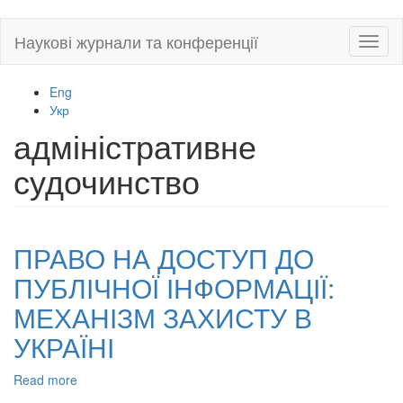
Skip
Наукові журнали та конференції
Toggl
to
naviga
main
content
Eng
Укр
адміністративне
судочинство
ПРАВО НА ДОСТУП ДО
ПУБЛІЧНОЇ ІНФОРМАЦІЇ:
МЕХАНІЗМ ЗАХИСТУ В
УКРАЇНІ
Read more
about
ПРАВО