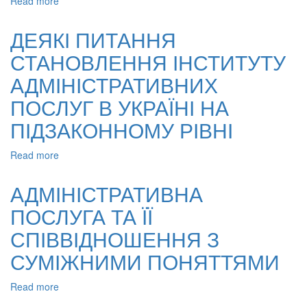
Read more
about
ОРГАНІЗАЦІЙНО-
ПРАВОВІ
ДЕЯКІ ПИТАННЯ
АСПЕКТИ
СТАНОВЛЕННЯ ІНСТИТУТУ
ФУНКЦІОНУВАННЯ
СИСТЕМИ
АДМІНІСТРАТИВНИХ
ЕЛЕКТРОННИХ
АДМІНІСТРАТИВНИХ
ПОСЛУГ В УКРАЇНІ НА
ПОСЛУГ
ПІДЗАКОННОМУ РІВНІ
В
УКРАЇНІ
Read more
about
ДЕЯКІ
ПИТАННЯ
АДМІНІСТРАТИВНА
СТАНОВЛЕННЯ
ПОСЛУГА ТА ЇЇ
ІНСТИТУТУ
АДМІНІСТРАТИВНИХ
СПІВВІДНОШЕННЯ З
ПОСЛУГ
В
СУМІЖНИМИ ПОНЯТТЯМИ
УКРАЇНІ
НА
Read more
about
ПІДЗАКОННОМУ
АДМІНІСТРАТИВНА
РІВНІ